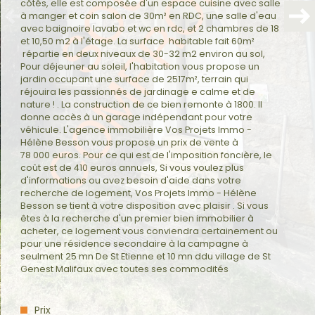
plus d'informations sur
côtés, elle est composée d'un espace cuisine avec salle
à manger et coin salon de 30m² en RDC, une salle d'eau
le quartier
avec baignoire lavabo et wc en rdc, et 2 chambres de 18
et 10,50 m2 à l'étage. La surface habitable fait 60m²
répartie en deux niveaux de 30-32 m2 environ au sol,
Pour déjeuner au soleil, l'habitation vous propose un
jardin occupant une surface de 2517m², terrain qui
réjouira les passionnés de jardinage e calme et de
bilan
nature ! . La construction de ce bien remonte à 1800. Il
énergétique
donne accès à un garage indépendant pour votre
véhicule. L'agence immobilière Vos Projets Immo -
Hélène Besson vous propose un prix de vente à
78 000 euros. Pour ce qui est de l'imposition foncière, le
coût est de 410 euros annuels, Si vous voulez plus
d'informations ou avez besoin d'aide dans votre
recherche de logement, Vos Projets Immo - Hélène
Besson se tient à votre disposition avec plaisir . Si vous
êtes à la recherche d'un premier bien immobilier à
acheter, ce logement vous conviendra certainement ou
pour une résidence secondaire à la campagne à
seulment 25 mn De St Etienne et 10 mn ddu village de St
Genest Malifaux avec toutes ses commodités
Prix