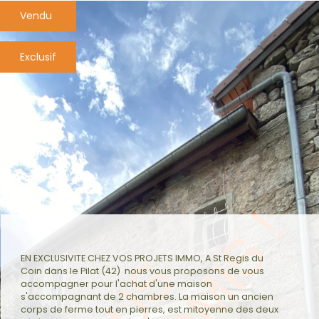
Vendu
plus d'informations
financières
Exclusif
plus de
détails
la
copropriété
EN EXCLUSIVITE CHEZ VOS PROJETS IMMO, A St Regis du
Coin dans le Pilat (42) nous vous proposons de vous
accompagner pour l'achat d'une maison
s'accompagnant de 2 chambres. La maison un ancien
corps de ferme tout en pierres, est mitoyenne des deux