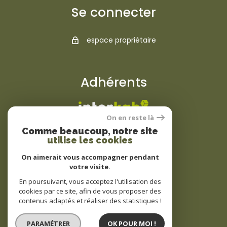
Se connecter
espace propriétaire
Adhérents
On en reste là
Comme beaucoup, notre site
utilise les cookies
On aimerait vous accompagner pendant
votre visite.
© 2022
Tous droits réservés
En poursuivant, vous acceptez l'utilisation des
cookies par ce site, afin de vous proposer des
Traduction powered by Google
contenus adaptés et réaliser des statistiques !
Plan du site
Mentions légales
PARAMÉTRER
OK POUR MOI !
Partenaires
Admin
Politique RGPD