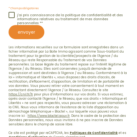
* Champs obligatoires
j'ai pris connaissance de la politique de confidentialité et des
informations relatives au traitement de mes données
personnelles **
envoyer
Les informations recueillies sur ce formulaire sont enregistrées dans un
fichier informatisé par La Boite Immo agissant comme Sous-traitant du
traitement pour la gestion de la clientèle/prospects de l'Agence / du
Réseau qui reste Responsable du Traitement de vos Données
personnelles. La base légale du traitement repose sur l'intérêt légitime de
l'Agence / du Réseau. Elles sont conservées jusqu'à demande de
suppression et sont destinées à l'Agence / au Réseau. Conformément à la
loi « informatique et libertés », vous disposez des droits d’accès, de
rectification, d’effacement, d’opposition, de limitation et de portabilité de
vos données. Vous pouvez retirer votre consentement à tout moment en
contactant directement l’Agence / Le Réseau. Consultez le site
https://cnil.fr/fr
pour plus d’informations sur vos droits. Si vous estimez,
après avoir contacté l'Agence / le Réseau, que vos droits « Informatique et
Libertés » ne sont pas respectés, vous pouvez adresser une réclamation à
la CNIL. Nous vous informons de l’existence de la liste d'opposition au
démarchage téléphonique « Bloctel », sur laquelle vous pouvez vous
inscrire ici :
https://www.bloctel.gouv.fr
. Dans le cadre de la protection des
Données personnelles, nous vous invitons à ne pas inscrire de Données
sensibles dans le champ de saisie libre.
Ce site est protégé par reCAPTCHA, les
Politiques de Confidentialité
et es