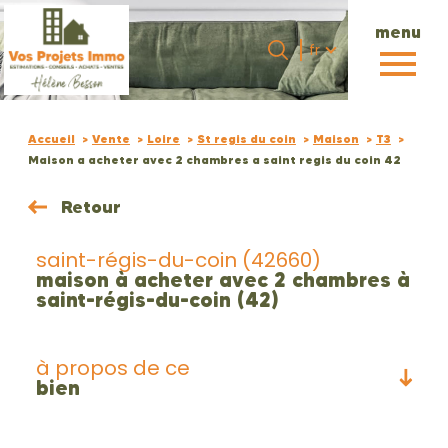
menu
Langue
Langue
fr
0
Accueil
fr
Accueil
Vente
Loire
St regis du coin
Maison
T3
Maison a acheter avec 2 chambres a saint regis du coin 42
Retour
saint-régis-du-coin (42660)
maison à acheter avec 2 chambres à
saint-régis-du-coin (42)
à propos de ce
bien