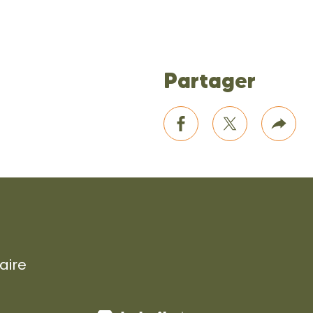
Partager
ice
primer
facebook
twitter
Plus
de
part
r
aire