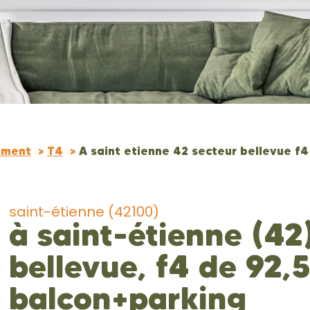
ement
T4
A saint etienne 42 secteur bellevue f
saint-étienne (42100)
à saint-étienne (42
bellevue, f4 de 92,
balcon+parking