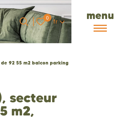
menu
Langue
0
fr
4 de 92 55 m2 balcon parking
), secteur
55 m2,