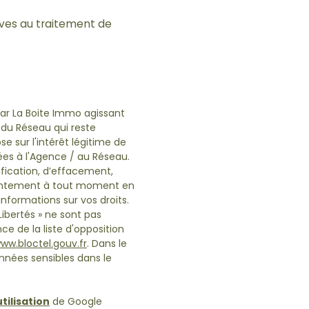
tives au traitement de
 par La Boite Immo agissant
 du Réseau qui reste
 sur l'intérêt légitime de
ées à l'Agence / au Réseau.
ification, d’effacement,
onsentement à tout moment en
informations sur vos droits.
Libertés » ne sont pas
e de la liste d'opposition
ww.bloctel.gouv.fr
. Dans le
nnées sensibles dans le
tilisation
de Google