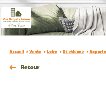
ces
Accueil
Vente
Loire
St etienne
Appart
Retour