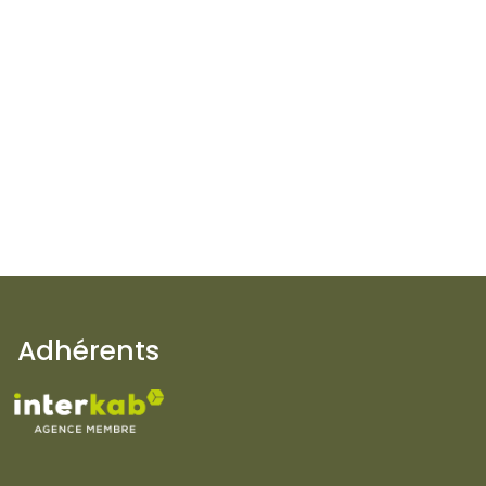
age
Adhérents